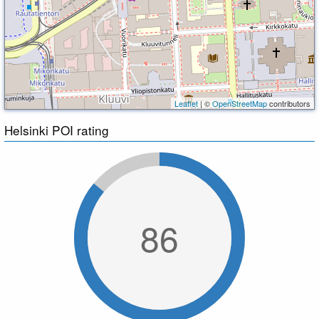
Leaflet
| ©
OpenStreetMap
contributors
Helsinki POI rating
86