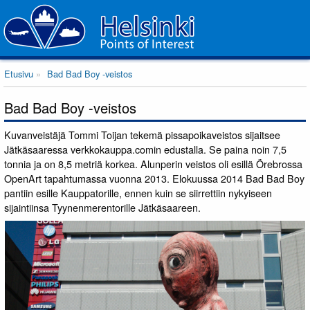
Etusivu
Bad Bad Boy -veistos
Bad Bad Boy -veistos
Kuvanveistäjä Tommi Toijan tekemä pissapoikaveistos sijaitsee
Jätkäsaaressa verkkokauppa.comin edustalla. Se paina noin 7,5
tonnia ja on 8,5 metriä korkea. Alunperin veistos oli esillä Örebrossa
OpenArt tapahtumassa vuonna 2013. Elokuussa 2014 Bad Bad Boy
pantiin esille Kauppatorille, ennen kuin se siirrettiin nykyiseen
sijaintiinsa Tyynenmerentorille Jätkäsaareen.