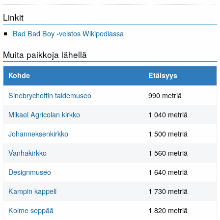
Linkit
Bad Bad Boy -veistos Wikipediassa
Muita paikkoja lähellä
Kohde
Etäisyys
Sinebrychoffin taidemuseo
990 metriä
Mikael Agricolan kirkko
1 040 metriä
Johanneksenkirkko
1 500 metriä
Vanhakirkko
1 560 metriä
Designmuseo
1 640 metriä
Kampin kappeli
1 730 metriä
Kolme seppää
1 820 metriä