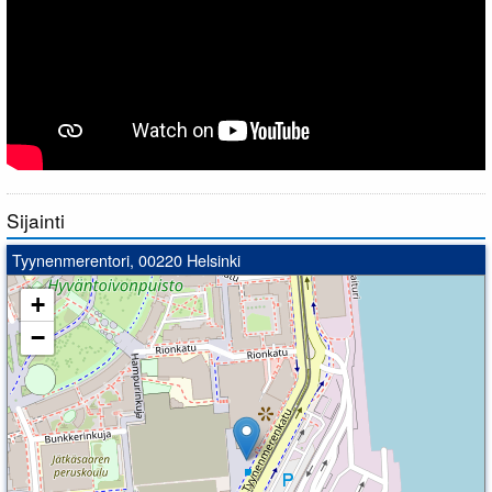
Sijainti
Tyynenmerentori, 00220 Helsinki
+
−